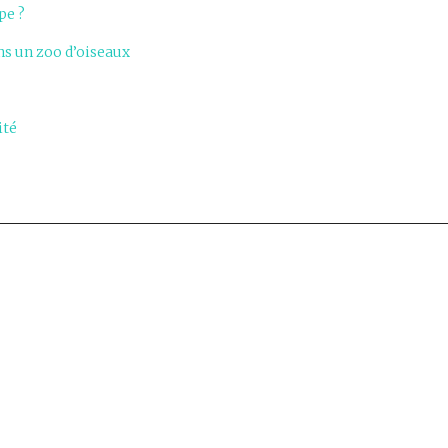
pe ?
ans un zoo d’oiseaux
ité